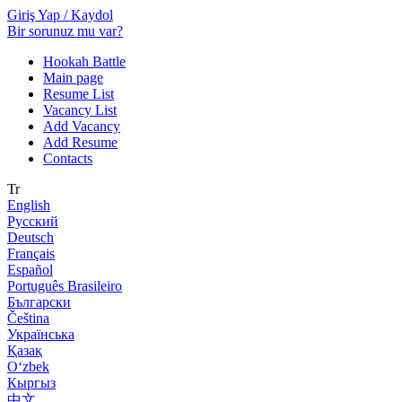
Giriş Yap / Kaydol
Bir sorunuz mu var?
Hookah Battle
Main page
Resume List
Vacancy List
Add Vacancy
Add Resume
Contacts
Tr
English
Русский
Deutsch
Français
Español
Português Brasileiro
Български
Čeština
Українська
Қазақ
Оʻzbek
Кыргыз
中文