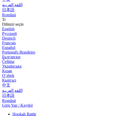
اللغة العربية
日本語
Română
Tr
Dilinizi seçin
English
Русский
Deutsch
Français
Español
Português Brasileiro
Български
Čeština
Українська
Қазақ
Оʻzbek
Кыргыз
中文
اللغة العربية
日本語
Română
Giriş Yap / Kaydol
Hookah Battle