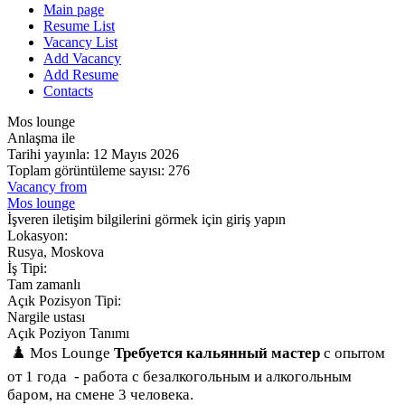
Main page
Resume List
Vacancy List
Add Vacancy
Add Resume
Contacts
Mos lounge
Anlaşma ile
Tarihi yayınla: 12 Mayıs 2026
Toplam görüntüleme sayısı: 276
Vacancy from
Mos lounge
İşveren iletişim bilgilerini görmek için giriş yapın
Lokasyon:
Rusya, Moskova
İş Tipi:
Tam zamanlı
Açık Pozisyon Tipi:
Nargile ustası
Açık Poziyon Tanımı
♟️ Mos Lounge
Требуется кальянный мастер
с опытом
от 1 года
- работа с безалкогольным и алкогольным
баром, на смене 3 человека.