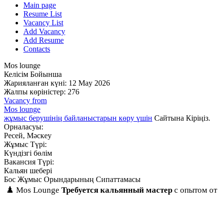
Main page
Resume List
Vacancy List
Add Vacancy
Add Resume
Contacts
Mos lounge
Келісім Бойынша
Жарияланған күні: 12 May 2026
Жалпы көріністер: 276
Vacancy from
Mos lounge
жұмыс берушінің байланыстарын көру үшін
Сайтына Кіріңіз.
Орналасуы:
Ресей, Мәскеу
Жұмыс Түрі:
Күндізгі бөлім
Вакансия Түрі:
Кальян шебері
Бос Жұмыс Орындарының Сипаттамасы
♟️ Mos Lounge
Требуется кальянный мастер
с опытом от