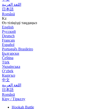
اللغة العربية
日本語
Română
Kz
Өз тіліңізді таңдаңыз
English
Русский
Deutsch
Français
Español
Português Brasileiro
Български
Čeština
Türk
Українська
Оʻzbek
Кыргыз
中文
اللغة العربية
日本語
Română
Кіру / Тіркелу
Hookah Battle