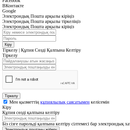
Facebook
ВКонтакте
Google
Электрондық Пошта арқылы кіріңіз
Электрондық Пошта арқылы тіркеліңіз
Электрондық Пошта арқылы кіріңіз
Кіру
Тіркелу
|
Құпия Сөзді Қалпына Келтіру
Тіркелу
Тіркелу
Мен қызметтің
құпиялылық саясатымен
келісемін
Кіру
Құпия сөзді қалпына келтіру
Біз сізге парольді қалпына келтіру сілтемесі бар электрондық ха
Электрондық поштаны жіберу