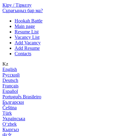
Кіру / Тіркелу
Сұрағыңыз бар ма?
Hookah Battle
Main page
Resume List
Vacancy List
Add Vacancy
Add Resume
Contacts
Kz
English
Русский
Deutsch
Français
Español
Português Brasileiro
Български
Čeština
Türk
Українська
Оʻzbek
Кыргыз
中文