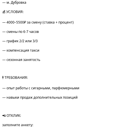
— м. Дубровка
💰 УСЛОВИЯ:
— 4000–5500₽ за смену (ставка + процент)
— смены по 6-7 часов
— график 2/2 или 3/3
— компенсация такси
— сезонная занятость
🕴️ ТРЕБОВАНИЯ:
— опыт работы с сигарными, парфюмерными
— навыки продаж дополнительных позиций
📲 ОТКЛИК:
заполните анкету: