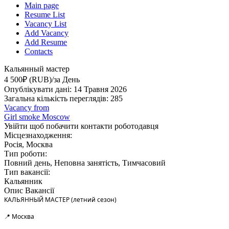
Main page
Resume List
Vacancy List
Add Vacancy
Add Resume
Contacts
Кальянный мастер
4 500₽ (RUB)/за День
Опублікувати дані: 14 Травня 2026
Загальна кількість переглядів: 285
Vacancy from
Girl smoke Moscow
Увійти щоб побачити контакти роботодавця
Місцезнаходження:
Росiя, Москва
Тип роботи:
Повний день, Неповна занятість, Тимчасовий
Тип вакансії:
Кальянник
Опис Вакансії
КАЛЬЯННЫЙ МАСТЕР (летний сезон)
📍 Москва