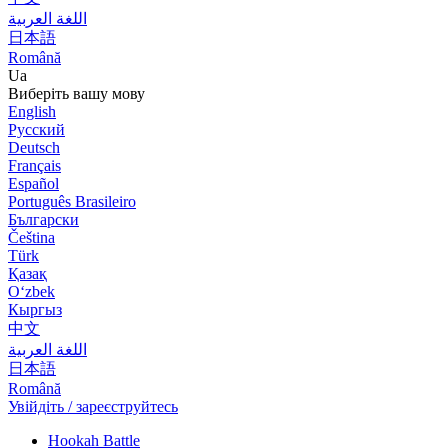
اللغة العربية
日本語
Română
Ua
Виберіть вашу мову
English
Русский
Deutsch
Français
Español
Português Brasileiro
Български
Čeština
Türk
Қазақ
Оʻzbek
Кыргыз
中文
اللغة العربية
日本語
Română
Увійдіть / зареєструйтесь
Hookah Battle