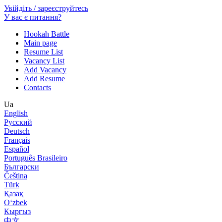
Увійдіть / зареєструйтесь
У вас є питання?
Hookah Battle
Main page
Resume List
Vacancy List
Add Vacancy
Add Resume
Contacts
Ua
English
Русский
Deutsch
Français
Español
Português Brasileiro
Български
Čeština
Türk
Қазақ
Оʻzbek
Кыргыз
中文