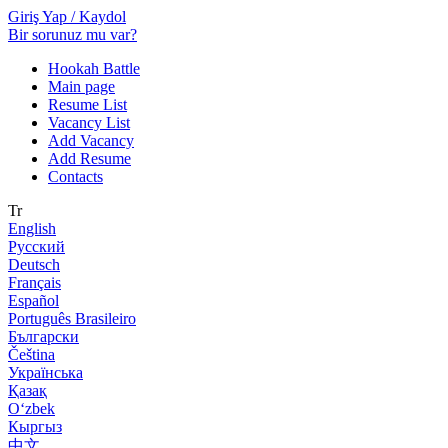
Giriş Yap / Kaydol
Bir sorunuz mu var?
Hookah Battle
Main page
Resume List
Vacancy List
Add Vacancy
Add Resume
Contacts
Tr
English
Русский
Deutsch
Français
Español
Português Brasileiro
Български
Čeština
Українська
Қазақ
Оʻzbek
Кыргыз
中文