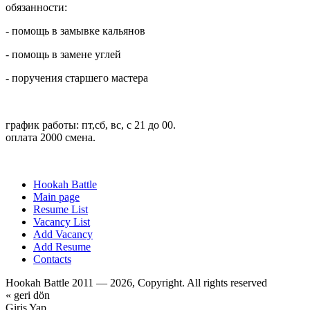
обязанности:
- помощь в замывке кальянов
- помощь в замене углей
- поручения старшего мастера
график работы: пт,сб, вс, с 21 до 00.
оплата 2000 смена.
Hookah Battle
Main page
Resume List
Vacancy List
Add Vacancy
Add Resume
Contacts
Hookah Battle 2011 — 2026, Copyright. All rights reserved
« geri dön
Giriş Yap