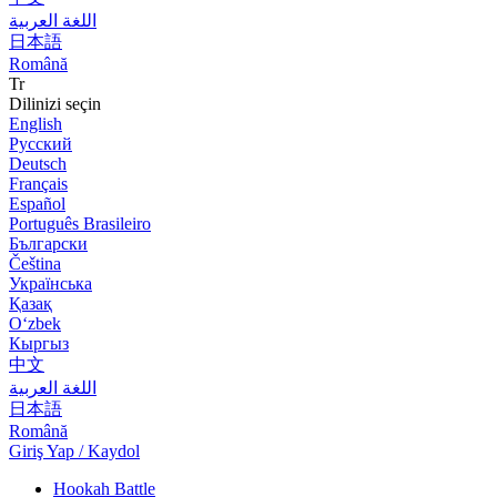
اللغة العربية
日本語
Română
Tr
Dilinizi seçin
English
Русский
Deutsch
Français
Español
Português Brasileiro
Български
Čeština
Українська
Қазақ
Оʻzbek
Кыргыз
中文
اللغة العربية
日本語
Română
Giriş Yap / Kaydol
Hookah Battle