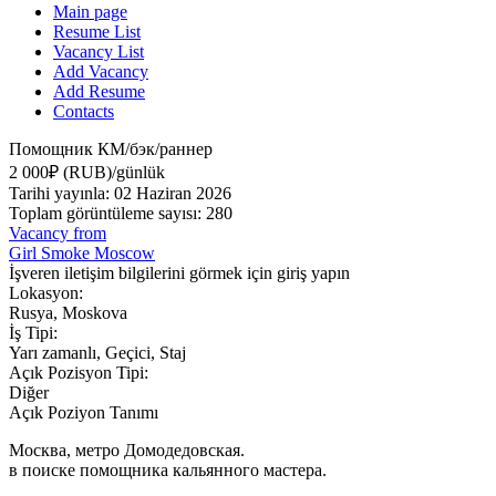
Main page
Resume List
Vacancy List
Add Vacancy
Add Resume
Contacts
Помощник КМ/бэк/раннер
2 000₽ (RUB)/günlük
Tarihi yayınla: 02 Haziran 2026
Toplam görüntüleme sayısı: 280
Vacancy from
Girl Smoke Moscow
İşveren iletişim bilgilerini görmek için giriş yapın
Lokasyon:
Rusya, Moskova
İş Tipi:
Yarı zamanlı, Geçici, Staj
Açık Pozisyon Tipi:
Diğer
Açık Poziyon Tanımı
Москва, метро Домодедовская.
в поиске помощника кальянного мастера.