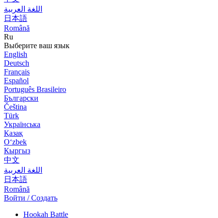
اللغة العربية
日本語
Română
Ru
Выберите ваш язык
English
Deutsch
Français
Español
Português Brasileiro
Български
Čeština
Türk
Українська
Қазақ
Оʻzbek
Кыргыз
中文
اللغة العربية
日本語
Română
Войти / Создать
Hookah Battle