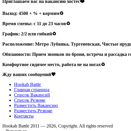
Приглашаем вас на вакансию хостес❤️
Выход: 4500 + % + кормим♻️
Время смены: с 11 до 23 часов♻️
График: 2/2 или гибкий♻️
Расположение: Метро Лубянка, Тургеневская, Чистые пруд
Обязанности: Прием звонков по брони, встреча и рассадка г
Комфортное сидячее место, работа не на ногах♻️
Жду ваших сообщений🖤
Hookah Battle
Главная страница
Список Вакансий
Список Резюме
Разместить Вакансию
Разместить Резюме
Контакты
Hookah Battle 2011 — 2026, Copyright. All rights reserved