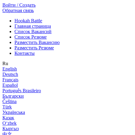
Войти / Создать
Обратная связь
Hookah Battle
Главная страница
Список Вакансий
Список Резюме
Разместить Вакансию
Разместить Резюме
Контакты
Ru
English
Deutsch
Français
Español
Português Brasileiro
Български
Čeština
Türk
Українська
Қазақ
Оʻzbek
Кыргыз
中文