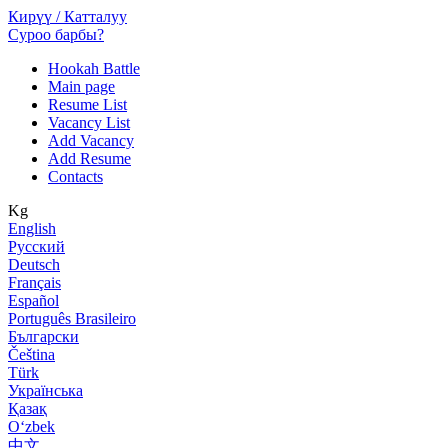
Кирүү / Катталуу
Суроо барбы?
Hookah Battle
Main page
Resume List
Vacancy List
Add Vacancy
Add Resume
Contacts
Kg
English
Русский
Deutsch
Français
Español
Português Brasileiro
Български
Čeština
Türk
Українська
Қазақ
Оʻzbek
中文