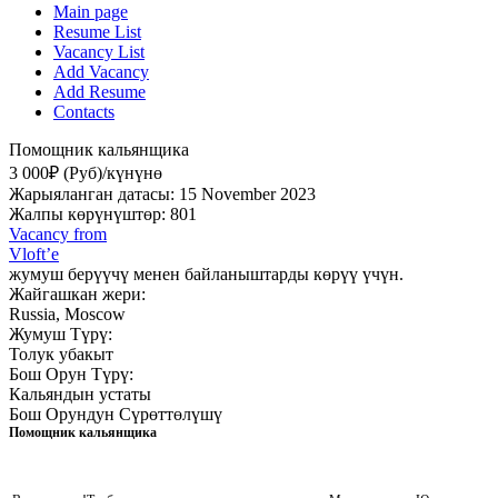
Main page
Resume List
Vacancy List
Add Vacancy
Add Resume
Contacts
Помощник кальянщика
3 000₽ (Руб)/күнүнө
Жарыяланган датасы: 15 November 2023
Жалпы көрүнүштөр: 801
Vacancy from
Vloft’e
жумуш берүүчү менен байланыштарды көрүү үчүн.
Жайгашкан жери:
Russia, Moscow
Жумуш Түрү:
Толук убакыт
Бош Орун Түрү:
Кальяндын устаты
Бош Орундун Сүрөттөлүшү
Помощник кальянщика