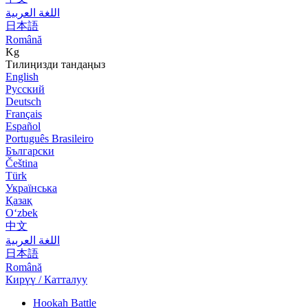
اللغة العربية
日本語
Română
Kg
Тилиңизди тандаңыз
English
Русский
Deutsch
Français
Español
Português Brasileiro
Български
Čeština
Türk
Українська
Қазақ
Оʻzbek
中文
اللغة العربية
日本語
Română
Кирүү / Катталуу
Hookah Battle