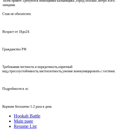
Всем привет!Требуются помощники кальянщика ,город Москва ,метро Юго-
западная.
Стаж не обязателен.
Возраст от 18до24.
Гражданство РФ.
Требования:честность и порядочность,опрятный
вид,стрессоустойчивость,чистоплотность,умение коммуницировать с гостями.
Подробности в лс.
Кормим бесплатно 1-2 раза в день
Hookah Battle
Main page
Resume List