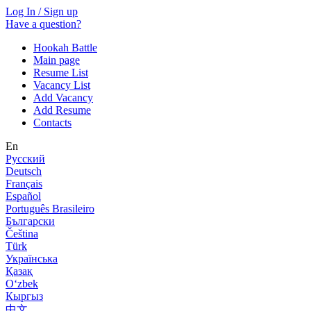
Log In / Sign up
Have a question?
Hookah Battle
Main page
Resume List
Vacancy List
Add Vacancy
Add Resume
Contacts
En
Русский
Deutsch
Français
Español
Português Brasileiro
Български
Čeština
Türk
Українська
Қазақ
Оʻzbek
Кыргыз
中文