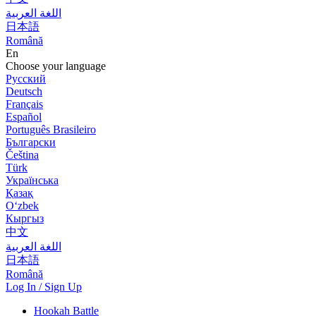
اللغة العربية
日本語
Română
En
Choose your language
Русский
Deutsch
Français
Español
Português Brasileiro
Български
Čeština
Türk
Українська
Қазақ
Оʻzbek
Кыргыз
中文
اللغة العربية
日本語
Română
Log In / Sign Up
Hookah Battle