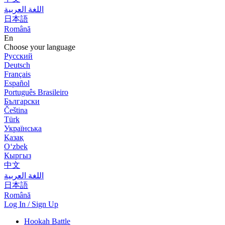
اللغة العربية
日本語
Română
En
Choose your language
Русский
Deutsch
Français
Español
Português Brasileiro
Български
Čeština
Türk
Українська
Қазақ
Оʻzbek
Кыргыз
中文
اللغة العربية
日本語
Română
Log In / Sign Up
Hookah Battle