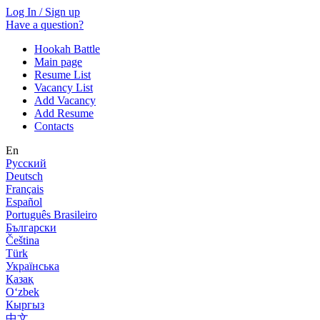
Log In / Sign up
Have a question?
Hookah Battle
Main page
Resume List
Vacancy List
Add Vacancy
Add Resume
Contacts
En
Русский
Deutsch
Français
Español
Português Brasileiro
Български
Čeština
Türk
Українська
Қазақ
Оʻzbek
Кыргыз
中文