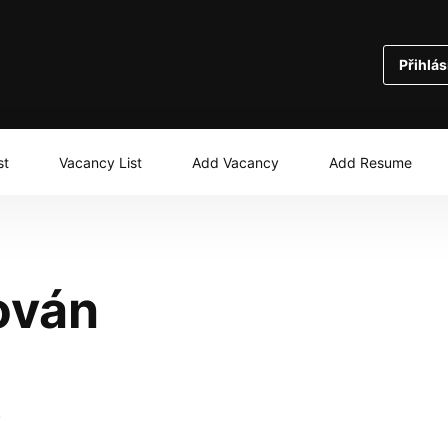
Přihlás
st
Vacancy List
Add Vacancy
Add Resume
ován
.