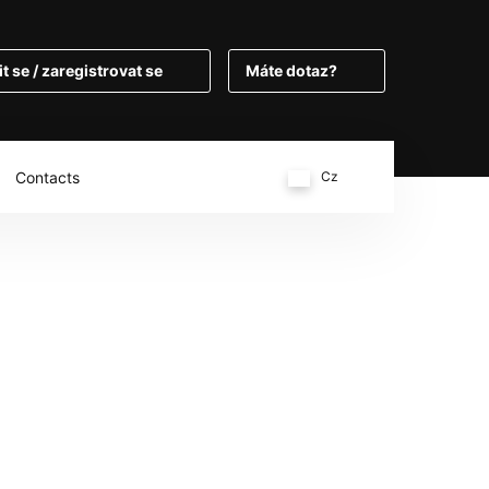
it se / zaregistrovat se
Máte dotaz?
Contacts
Cz