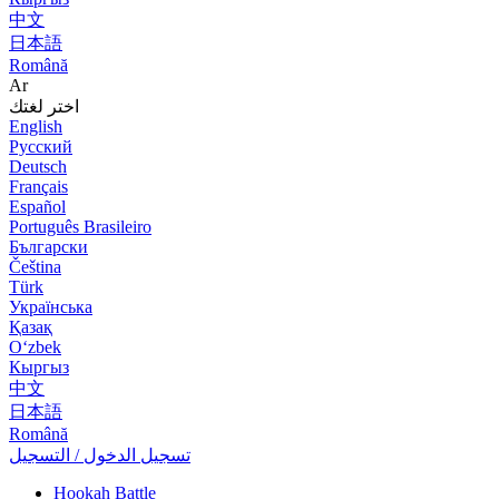
中文
日本語
Română
Ar
اختر لغتك
English
Русский
Deutsch
Français
Español
Português Brasileiro
Български
Čeština
Türk
Українська
Қазақ
Оʻzbek
Кыргыз
中文
日本語
Română
تسجيل الدخول / التسجيل
Hookah Battle