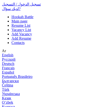
تسجيل الدخول / التسجيل
لديك سؤال?
Hookah Battle
Main page
Resume List
Vacancy List
Add Vacancy
Add Resume
Contacts
Ar
English
Русский
Deutsch
Français
Español
Português Brasileiro
Български
Čeština
Türk
Українська
Қазақ
Оʻzbek
Кыргыз