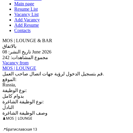
Main page
Resume List
Vacancy List
Add Vacancy
Add Resume
Contacts
MOS | LOUNGE & BAR
بالاتفاق
تاريخ النشر: 08 June 2026
مجموع المشاهدات: 242
Vacancy from
MOS | LOUNGE
قم بتسجيل الدخول لرؤية جهات اتصال صاحب العمل.
الموقع:
Russia,
نوع الوظيفة:
بدوام كامل
نوع الوظيفة الشاغرة:
النادل
وصف الوظيفة الشاغرة
♟️MOS | LOUNGE
📍Братиславская 13