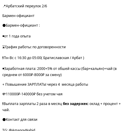
📍Арбатский переулок 2/6
Бармен-официант
⚫️Бармен-официант :
◾️от 1 года опыта
⌛️График работы: по договоренности
❗️Пн-Вс с 16:30 до 05:00( Братиславская / Арбат )
◾️Заработная плата: 2000+5% от обшей кассы (бар+кальян)+чай (в
среднем от 6000₽-8000₽ за смену)
+
Повышение
ЗАРПЛАТЫ
через
4
месяца работы
💸110000₽-140000₽ без учетом чая
❗️Выплата зарплаты 2 раза в месяц
без задержек
: оклад + процент +
чай.
⚫️Контакт для связи
TG: @AmanovNahid