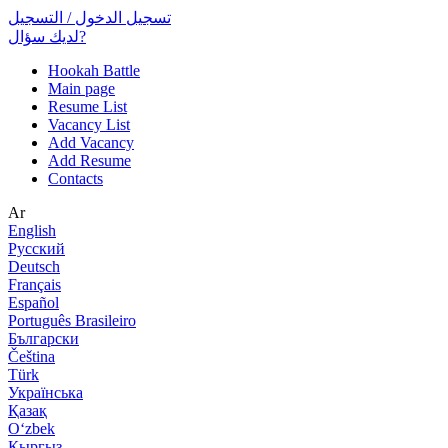
تسجيل الدخول / التسجيل
لديك سؤال?
Hookah Battle
Main page
Resume List
Vacancy List
Add Vacancy
Add Resume
Contacts
Ar
English
Русский
Deutsch
Français
Español
Português Brasileiro
Български
Čeština
Türk
Українська
Қазақ
Оʻzbek
Кыргыз