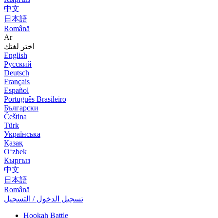
中文
日本語
Română
Ar
اختر لغتك
English
Русский
Deutsch
Français
Español
Português Brasileiro
Български
Čeština
Türk
Українська
Қазақ
Оʻzbek
Кыргыз
中文
日本語
Română
تسجيل الدخول / التسجيل
Hookah Battle